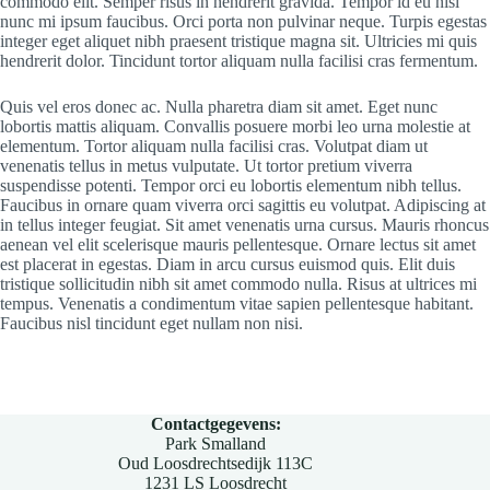
commodo elit. Semper risus in hendrerit gravida. Tempor id eu nisl
nunc mi ipsum faucibus. Orci porta non pulvinar neque. Turpis egestas
integer eget aliquet nibh praesent tristique magna sit. Ultricies mi quis
hendrerit dolor. Tincidunt tortor aliquam nulla facilisi cras fermentum.
Quis vel eros donec ac. Nulla pharetra diam sit amet. Eget nunc
lobortis mattis aliquam. Convallis posuere morbi leo urna molestie at
elementum. Tortor aliquam nulla facilisi cras. Volutpat diam ut
venenatis tellus in metus vulputate. Ut tortor pretium viverra
suspendisse potenti. Tempor orci eu lobortis elementum nibh tellus.
Faucibus in ornare quam viverra orci sagittis eu volutpat. Adipiscing at
in tellus integer feugiat. Sit amet venenatis urna cursus. Mauris rhoncus
aenean vel elit scelerisque mauris pellentesque. Ornare lectus sit amet
est placerat in egestas. Diam in arcu cursus euismod quis. Elit duis
tristique sollicitudin nibh sit amet commodo nulla. Risus at ultrices mi
tempus. Venenatis a condimentum vitae sapien pellentesque habitant.
Faucibus nisl tincidunt eget nullam non nisi.
Contactgegevens:
Park Smalland
Oud Loosdrechtsedijk 113C
1231 LS Loosdrecht