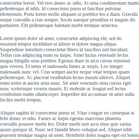
consectetur lorem. Vel eros donec ac odio. At urna condimentum mattis
pellentesque id nibh. Id consectetur purus ut faucibus pulvinar
elementum. Porta lorem mollis aliquam ut porttitor leo a diam. Gravida
neque convallis a cras semper. Sociis natoque penatibus et magnis dis
parturient. Elit pellentesque habitant morbi tristique senectus.
Lorem ipsum dolor sit amet, consectetur adipiscing elit, sed do
eiusmod tempor incididunt ut labore et dolore magna aliqua.
Suspendisse interdum consectetur libero id faucibus nisl tincidunt.
Tellus cras adipiscing enim eu turpis. Amet luctus venenatis lectus
magna fringilla urna porttitor. Egestas diam in arcu cursus euismod
quis viverra. Et netus et malesuada fames ac turpis. Leo integer
malesuada nunc vel. Cras semper auctor neque vitae tempus quam
pellentesque. Ac placerat vestibulum lectus mauris ultrices. Aliquet
enim tortor at auctor urna nunc. Sit amet venenatis urna cursus eget
nunc scelerisque viverra mauris. Et molestie ac feugiat sed lectus
vestibulum mattis ullamcorper. Imperdiet dui accumsan sit amet nulla
facilisi morbi tempus.
Aliquet sagittis id consectetur purus ut. Vitae congue eu consequat ac
felis donec et odio. Fames ac turpis egestas maecenas pharetra
convallis posuere morbi leo. Dolor morbi non arcu risus quis varius
quam quisque id. Nunc sed blandit libero volutpat sed. Aliquet nibh
praesent tristique magna sit amet. Hendrerit dolor magna eget est lorem