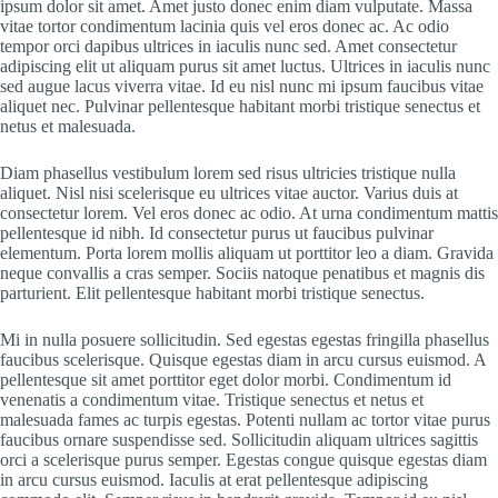
ipsum dolor sit amet. Amet justo donec enim diam vulputate. Massa
vitae tortor condimentum lacinia quis vel eros donec ac. Ac odio
tempor orci dapibus ultrices in iaculis nunc sed. Amet consectetur
adipiscing elit ut aliquam purus sit amet luctus. Ultrices in iaculis nunc
sed augue lacus viverra vitae. Id eu nisl nunc mi ipsum faucibus vitae
aliquet nec. Pulvinar pellentesque habitant morbi tristique senectus et
netus et malesuada.
Diam phasellus vestibulum lorem sed risus ultricies tristique nulla
aliquet. Nisl nisi scelerisque eu ultrices vitae auctor. Varius duis at
consectetur lorem. Vel eros donec ac odio. At urna condimentum mattis
pellentesque id nibh. Id consectetur purus ut faucibus pulvinar
elementum. Porta lorem mollis aliquam ut porttitor leo a diam. Gravida
neque convallis a cras semper. Sociis natoque penatibus et magnis dis
parturient. Elit pellentesque habitant morbi tristique senectus.
Mi in nulla posuere sollicitudin. Sed egestas egestas fringilla phasellus
faucibus scelerisque. Quisque egestas diam in arcu cursus euismod. A
pellentesque sit amet porttitor eget dolor morbi. Condimentum id
venenatis a condimentum vitae. Tristique senectus et netus et
malesuada fames ac turpis egestas. Potenti nullam ac tortor vitae purus
faucibus ornare suspendisse sed. Sollicitudin aliquam ultrices sagittis
orci a scelerisque purus semper. Egestas congue quisque egestas diam
in arcu cursus euismod. Iaculis at erat pellentesque adipiscing